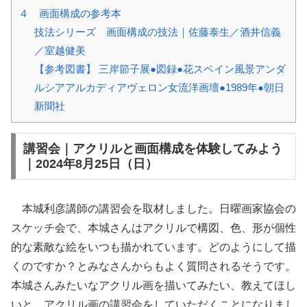
４ 画面構成の参考本
技法シリーズ 画面構成の技法｜佐藤泰生／酒井信義
／室越健美
【参考図書】 三岸節子展●図録●花スペイン風景アンダ
ルシアアルカディアヴェロン女流洋画壇●1989年●朝日
新聞社
講習会｜アクリルと画面構成を体験してみよう
｜2024年8月25日（日）
本城利彦講師の講習会を取材しました。日曜画家協会の
スケッチ会で、本城さんはアクリルで構図、色、形が個性
的な素敵な絵をいつも描かれています。どのようにして描
くのですか？とみなさんからもよく質問されるそうです。
本城さんみたいなアクリル画を描いてみたい、教えてほし
いと、アクリル画の講習会をしていただくことになりまし