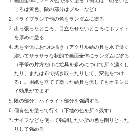
画面全体に２～３色で薄く塗る（例えば 明るいと
ころは黄色、陰の部分はブルーなど）
ドライブラシで他の色をランダムに塗る
出っ張ったところ、目立たせたいところにホワイト
を厚めに塗る
黒を全体におつゆ描き（アクリル絵の具を水で薄く
溶いてサラサラな状態で画面全体にランダムに塗る
（平筆の片方だけに絵具を多めにつけて所々濃くし
たり、または布で拭き取ったりして、変化をつけ
る）。用紙を立てて塗った絵具を流してもオモシロ
イ効果がでます
陰の部分、ハイライト部分を強調する
個有色を塗って行く（下地の色を所々残す）
ナイフなどを使って強調したい所の色を削りとった
りして強める