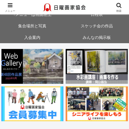
大阪・神戸・奈良・京都でスケッチ会を開催中！気軽にご参加ください
メニュー
検索
↑メニューは画面左上
日程表
集合場所と写真
スケッチ会の作品
入会案内
みんなの掲示板