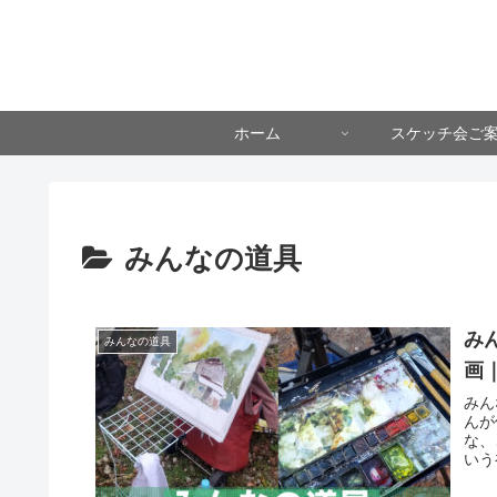
ホーム
スケッチ会ご
みんなの道具
み
みんなの道具
画
みん
んが
な、
いう