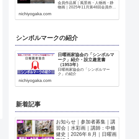
会員作品展｜風景画・人物画・静
物画｜2025年11月第48回会員作品
展｜2025日11月6日～11月11日｜
nichiyogaka.com
ホルベインギャラリー｜の作品を
WEBギャラリーでご覧いただけま
すみんなの作品第48回｜日曜...
シンボルマークの紹介
日曜画家協会の「シンボルマ
ーク」紹介・設立趣意書
（1953年）
日曜画家協会の「シンボルマー
ク」の紹介
nichiyogaka.com
新着記事
お知らせ｜参加者募集｜講
習会｜水彩画｜講師：中條
健史｜2026年８月｜日曜画