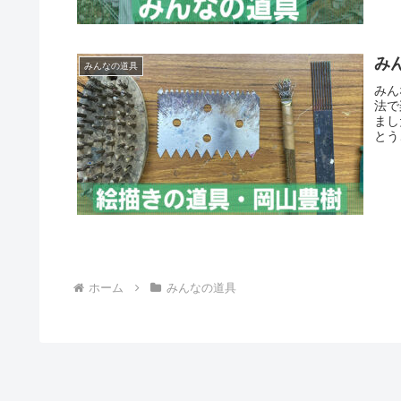
み
みんなの道具
みん
法で
まし
とう
ホーム
みんなの道具