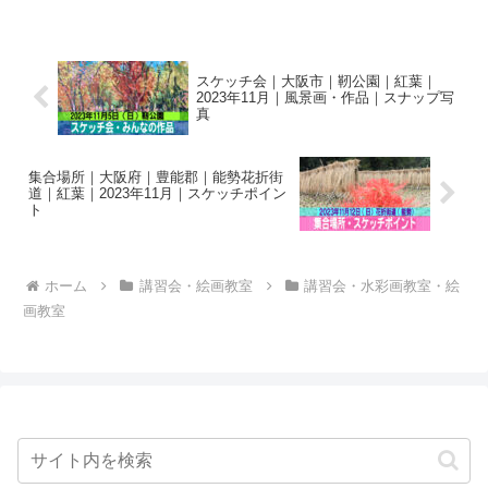
ン画に留まらず、作画に対するノウハウ
を惜し...
スケッチ会｜大阪市｜靭公園｜紅葉｜
2023年11月｜風景画・作品｜スナップ写
真
集合場所｜大阪府｜豊能郡｜能勢花折街
道｜紅葉｜2023年11月｜スケッチポイン
ト
ホーム
講習会・絵画教室
講習会・水彩画教室・絵
画教室