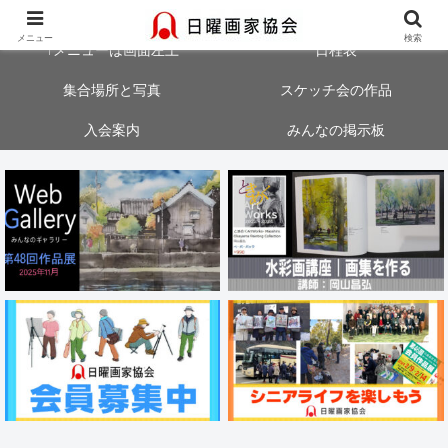
大阪・神戸・奈良・京都でスケッチ会を開催中！気軽にご参加ください
メニュー
検索
↑メニューは画面左上
日程表
集合場所と写真
スケッチ会の作品
入会案内
みんなの掲示板