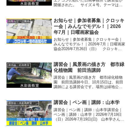
エアコンの効いた日画事務所で講習会が
開催された。 サイズ４号。テーマは太
陽、画材は自由にということで、下地を
あらかじめ作ってきた人、写真を持参し
た人もあり、アクリル、透明水彩、パス
お知らせ｜参加者募集｜クロッキ
お知らせ・ご案内
テルなどでスタートした。...
ー会｜みんなでモデル！｜2026
年7月｜日曜画家協会
お知らせ｜参加者募集｜クロッキー会｜
みんなでモデル！｜2026年7月｜日曜画家
協会2026年7月26日（日） クロッキー
会のご案内です参加申し込みは締め切り
ました。ありがとうございました
（2026．7）クロッキーとは、対象物を短
講習会｜風景画の描き方 都市緑
講習会・絵画教室
時間で簡潔に...
化植物園 前田浩講師
講習会｜風景画の描き方 都市緑化植物
園 前田浩講師今日、10月15日は、前田
講師による講習会です。場所は緑地公園
植物園。受講者には前もって画紙に対角
線を引いておくように指示がありまし
た。前田講師のスケッチとご自身作のテ
講習会｜ペン画｜講師：山本学
講習会・水彩画教室・絵画教室
キストによる説明。 ...
講習会｜ペン画｜講師：山本学講習会｜
ペン画｜講師：山本学｜2026年7月19日
（日）2026年7月19日(日) 山本学さんが
講師のペン画講習会に午前の部、午後の
部合わせて40名。山本学さんの解説はペ