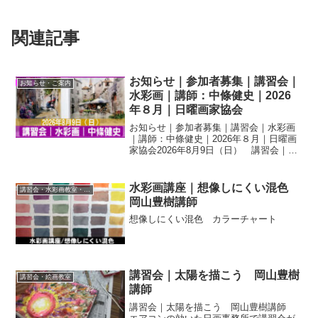
関連記事
お知らせ｜参加者募集｜講習会｜
お知らせ・ご案内
水彩画｜講師：中條健史｜2026
年８月｜日曜画家協会
お知らせ｜参加者募集｜講習会｜水彩画
｜講師：中條健史｜2026年８月｜日曜画
家協会2026年8月9日（日） 講習会｜水
彩画｜講師：中條健史｜のご案内です参
加申し込みは締め切りました。ありがと
うございました（2026．8）暑い夏は涼し
水彩画講座｜想像しにくい混色
講習会・水彩画教室・絵画教室
い部屋で...
岡山豊樹講師
想像しにくい混色 カラーチャート
講習会｜太陽を描こう 岡山豊樹
講習会・絵画教室
講師
講習会｜太陽を描こう 岡山豊樹講師