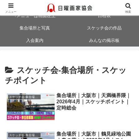
大阪・神戸・奈良・京都でスケッチ会を開催中！気軽にご参加ください
メニュー
検索
↑メニューは画面左上
日程表
集合場所と写真
スケッチ会の作品
入会案内
みんなの掲示板
スケッチ会-集合場所・スケッ
チポイント
集合場所｜大阪市｜天満橋界隈｜
スケッチ会-集合場所・スケッチポイント
2026年4月｜スケッチポイント｜
定時総会
集合場所｜大阪市｜鶴見緑地公園
スケッチ会-集合場所・スケッチポイント