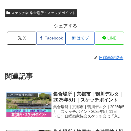
スケッチ会-集合場所・スケッチポイント
シェアする
X
Facebook
はてブ
LINE
日曜画家協会
関連記事
集合場所｜京都市｜鴨川デルタ｜
スケッチ会-集合場所・スケッチポイント
2025年5月｜スケッチポイント
集合場所｜京都市｜鴨川デルタ｜2025年5
月｜スケッチポイント2025年5月11日
（日）日曜画家協会スケッチ会は「京都
市｜鴨川デルタ」ですスケッチ会のご案
内当日スケジュール 【10：20】スケッチ
場所、講評会場所等の説明後、各自スケ