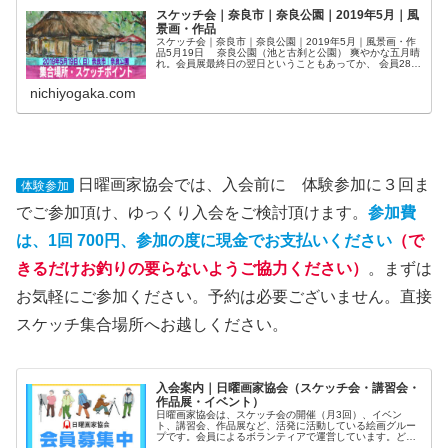
スケッチ会｜奈良市｜奈良公園｜2019年5月｜風
景画・作品
スケッチ会｜奈良市｜奈良公園｜2019年5月｜風景画・作
品5月19日 奈良公園（池と古刹と公園） 爽やかな五月晴
れ。会員展最終日の翌日ということもあってか、 会員28
名 体験参加1名と少な目ではありましたが、浮御堂や 茶
店、公園の木々を描...
nichiyogaka.com
日曜画家協会では、入会前に 体験参加に３回ま
体験参加
でご参加頂け、ゆっくり入会をご検討頂けます。
参加費
は、1回 700円、参加の度に現金でお支払いください
（で
きるだけお釣りの要らないようご協力ください）
。まずは
お気軽にご参加ください。予約は必要ございません。直接
スケッチ集合場所へお越しください。
入会案内｜日曜画家協会（スケッチ会・講習会・
作品展・イベント）
日曜画家協会は、スケッチ会の開催（月3回）、イベン
ト、講習会、作品展など、活発に活動している絵画グルー
プです。会員によるボランティアで運営しています。どな
たでもご入会いただけます。初心者の方も大歓迎！体験参