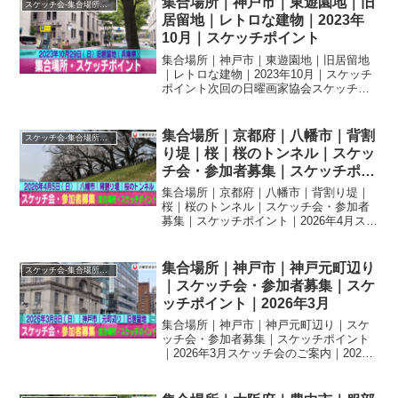
集合場所｜神戸市｜東遊園地｜旧
スケッチ会-集合場所・スケッチポイント
ッチ場所...
居留地｜レトロな建物｜2023年
10月｜スケッチポイント
集合場所｜神戸市｜東遊園地｜旧居留地
｜レトロな建物｜2023年10月｜スケッチ
ポイント次回の日曜画家協会スケッチ会
は10月29日（日）「神戸旧居留地」で
す。集合場所：JR神戸線 三宮駅（西改札
口）もしくは阪急神戸線 神戸三宮駅（東
集合場所｜京都府｜八幡市｜背割
スケッチ会-集合場所・スケッチポイント
改札口） ...
り堤｜桜｜桜のトンネル｜スケッ
チ会・参加者募集｜スケッチポイ
ント｜2026年4月
集合場所｜京都府｜八幡市｜背割り堤｜
桜｜桜のトンネル｜スケッチ会・参加者
募集｜スケッチポイント｜2026年4月スケ
ッチ会のご案内｜2026年4月5日（日）｜
京都府｜八幡市｜背割り堤｜桜当日は人
出が大変多くなります。花見の方の邪魔
集合場所｜神戸市｜神戸元町辺り
スケッチ会-集合場所・スケッチポイント
にならない様...
｜スケッチ会・参加者募集｜スケ
ッチポイント｜2026年3月
集合場所｜神戸市｜神戸元町辺り｜スケ
ッチ会・参加者募集｜スケッチポイント
｜2026年3月スケッチ会のご案内｜2026
年3月8日（日）｜神戸元町辺り｜当日ス
ケジュール 【10：00】受付→【10：20】
スケッチ場所、講評会場所等の説明後、