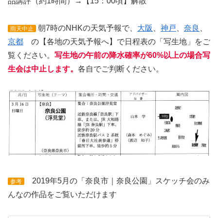
品講評（約1時間）→【15：00頃】解散
朝7時のNHKの天気予報で、
大阪
、
神戸
、
奈良
、
雨天中止
京都
の【各地の天気予報へ】で日程表の「写生地」をご
覧ください。
写生地の午前の降水確率が60%以上の場合写
生会は中止します。
各自でご判断ください。
2019年5月の「奈良市｜奈良公園」スケッチ会のみ
参考
んなの作品をご覧いただけます