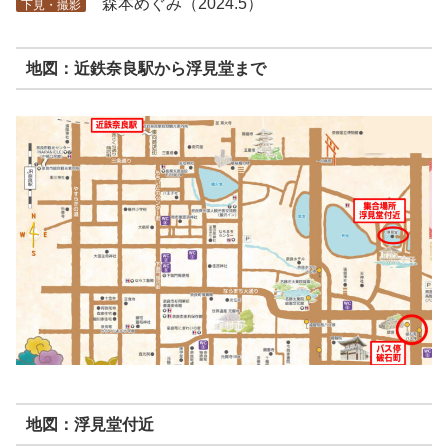
森本めぐみ（2024.5）
下見・撮影
地図：近鉄奈良駅から浮見堂まで
地図：浮見堂付近