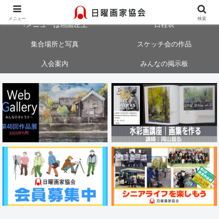
大阪・神戸・奈良・京都でスケッチ会を開催中！気軽にご参加ください
メニュー
検索
↑メニューは画面左上
日程表
集合場所と写真
スケッチ会の作品
入会案内
みんなの掲示板