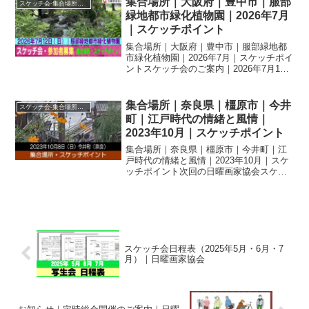
集合場所｜大阪府｜豊中市｜服部
スケッチ会-集合場所・スケッチポイント
各自...
緑地都市緑化植物園｜2026年7月
｜スケッチポイント
集合場所｜大阪府｜豊中市｜服部緑地都
市緑化植物園｜2026年7月｜スケッチポイ
ントスケッチ会のご案内｜2026年7月12
日（日）｜豊中市｜服部緑地都市緑化植
物園お知らせ（2026.7）スケッチ会の開
催について、当日の天候不順などによる
集合場所｜奈良県｜橿原市｜今井
スケッチ会-集合場所・スケッチポイント
『中止...
町｜江戸時代の情緒と風情｜
2023年10月｜スケッチポイント
集合場所｜奈良県｜橿原市｜今井町｜江
戸時代の情緒と風情｜2023年10月｜スケ
ッチポイント次回の日曜画家協会スケッ
チ会は10月8日（日）「奈良県橿原市・今
井町」です。集合場所：近鉄橿原線八木
西口駅西口下車、南方向に向かいJR桜井
線をくぐり飛...
スケッチ会日程表（2025年5月・6月・7
月）｜日曜画家協会