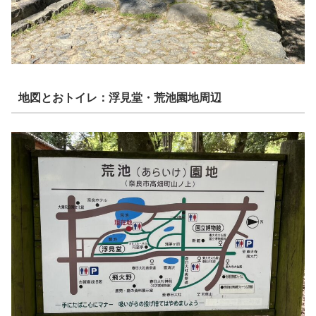
地図とおトイレ：浮見堂・荒池園地周辺