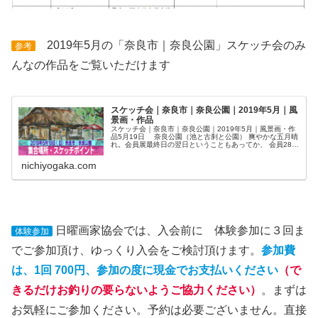
2019年5月の「奈良市｜奈良公園」スケッチ会のみ
参考
んなの作品をご覧いただけます
スケッチ会｜奈良市｜奈良公園｜2019年5月｜風
景画・作品
スケッチ会｜奈良市｜奈良公園｜2019年5月｜風景画・作
品5月19日 奈良公園（池と古刹と公園） 爽やかな五月晴
れ。会員展最終日の翌日ということもあってか、 会員28
名 体験参加1名と少な目ではありましたが、浮御堂や 茶
店、公園の木々を描...
nichiyogaka.com
日曜画家協会では、入会前に 体験参加に３回ま
体験参加
でご参加頂け、ゆっくり入会をご検討頂けます。
参加費
は、1回 700円、参加の度に現金でお支払いください
（で
きるだけお釣りの要らないようご協力ください）
。まずは
お気軽にご参加ください。予約は必要ございません。直接