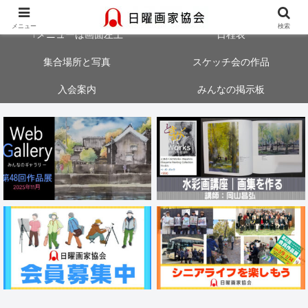
大阪・神戸・奈良・京都でスケッチ会を開催中！気軽にご参加ください
メニュー
検索
↑メニューは画面左上
日程表
集合場所と写真
スケッチ会の作品
入会案内
みんなの掲示板