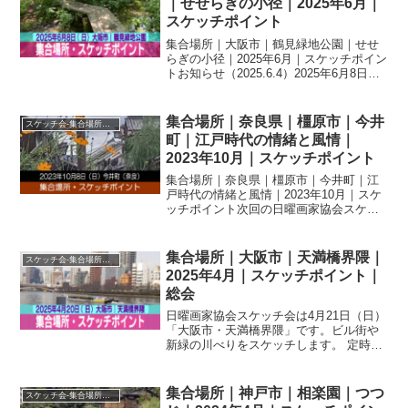
｜せせらぎの小径｜2025年6月｜
スケッチポイント
集合場所｜大阪市｜鶴見緑地公園｜せせ
らぎの小径｜2025年6月｜スケッチポイン
トお知らせ（2025.6.4）2025年6月8日
（日）｜大阪市｜鶴見緑地公園スケッチ
会の開催について、当日の天候不順など
による『中止』の連絡は「Facebook」...
集合場所｜奈良県｜橿原市｜今井
スケッチ会-集合場所・スケッチポイント
町｜江戸時代の情緒と風情｜
2023年10月｜スケッチポイント
集合場所｜奈良県｜橿原市｜今井町｜江
戸時代の情緒と風情｜2023年10月｜スケ
ッチポイント次回の日曜画家協会スケッ
チ会は10月8日（日）「奈良県橿原市・今
井町」です。集合場所：近鉄橿原線八木
西口駅西口下車、南方向に向かいJR桜井
集合場所｜大阪市｜天満橋界隈｜
スケッチ会-集合場所・スケッチポイント
線をくぐり飛...
2025年4月｜スケッチポイント｜
総会
日曜画家協会スケッチ会は4月21日（日）
「大阪市・天満橋界隈」です。ビル街や
新緑の川べりをスケッチします。 定時総
会開催のため、体験参加、会評会はござ
いませんのでご注意ください。
集合場所｜神戸市｜相楽園｜つつ
スケッチ会-集合場所・スケッチポイント