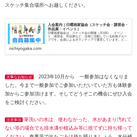
スケッチ集合場所へお越しください。
入会案内｜日曜画家協会（スケッチ会・講習会・
作品展・イベント）
日曜画家協会は、スケッチ会の開催（月3回）、イベン
ト、講習会、作品展など、活発に活動している絵画グルー
プです。会員によるボランティアで運営しています。どな
たでもご入会いただけます。初心者の方も大歓迎！体験参
加できます！
nichiyogaka.com
2023年10月から 一般参加はなくなりま
大事なお知らせ
した。今まで一般参加でご参加いただいていた方も体験参
加からご参加頂けます。そしてどうぞこの機会にぜひ入会
をご検討ください。
筆洗いの水は、使わなかった、水があまり汚れて
注意事項
ない等の場合でも排水溝や植込み等に捨てずに持ち帰って
ください。
食事等で出たごみは持ち帰りましょう。水分補