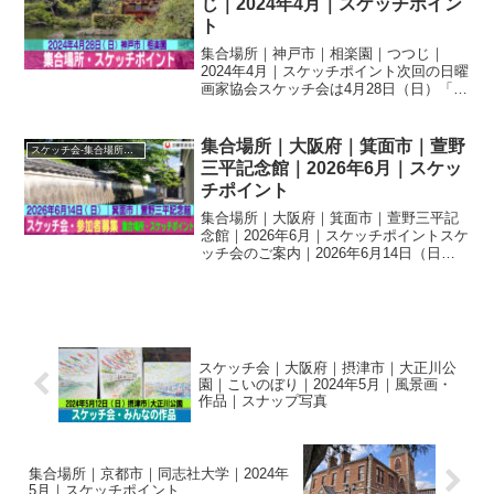
じ｜2024年4月｜スケッチポイン
ト
集合場所｜神戸市｜相楽園｜つつじ｜
2024年4月｜スケッチポイント次回の日曜
画家協会スケッチ会は4月28日（日）「神
戸市・相楽園（そうらくえん）」です。
集合場所 「相楽園」正面入り口を入
り、入園料（300円）支払後、入園してす
集合場所｜大阪府｜箕面市｜萱野
スケッチ会-集合場所・スケッチポイント
ぐ左手の道を進...
三平記念館｜2026年6月｜スケッ
チポイント
集合場所｜大阪府｜箕面市｜萱野三平記
念館｜2026年6月｜スケッチポイントスケ
ッチ会のご案内｜2026年6月14日（日）
｜箕面市｜萱野三平記念館お知らせ
（2026.6）2026年6月14日（日）｜箕面
市｜萱野三平記念館スケッチ会の開催に
つい...
スケッチ会｜大阪府｜摂津市｜大正川公
園｜こいのぼり｜2024年5月｜風景画・
作品｜スナップ写真
集合場所｜京都市｜同志社大学｜2024年
5月｜スケッチポイント