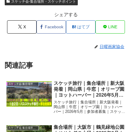
スケッチ会-集合場所・スケッチポイント
シェアする
X
Facebook
はてブ
LINE
日曜画家協会
関連記事
スケッチ旅行｜集合場所｜新大阪
スケッチ会-集合場所・スケッチポイント
発着｜岡山県｜牛窓｜オリーブ園
｜ヨットハーバー｜2026年5月｜
参加者募集｜スケッチポイント
スケッチ旅行｜集合場所｜新大阪発着｜
岡山県｜牛窓｜オリーブ園｜ヨットハー
バー｜2026年5月｜参加者募集｜スケッチ
ポイント2026年5月10日（日）～2026年5
月11日（月）日曜画家協会スケッチ会は
「岡山県｜牛窓｜オリーブ園｜ヨットハ
集合場所｜大阪市｜鶴見緑地公園
スケッチ会-集合場所・スケッチポイント
ーバ...