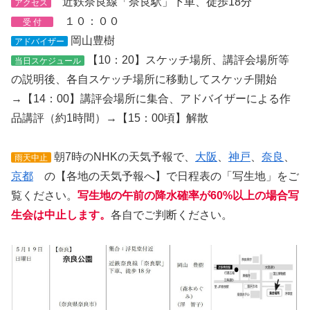
近鉄奈良線「奈良駅」下車、徒歩18分
アクセス
１０：００
受 付
岡山豊樹
アドバイザー
【10：20】スケッチ場所、講評会場所等
当日スケジュール
の説明後、各自スケッチ場所に移動してスケッチ開始
→【14：00】講評会場所に集合、アドバイザーによる作
品講評（約1時間）→【15：00頃】解散
朝7時のNHKの天気予報で、
大阪
、
神戸
、
奈良
、
雨天中止
京都
の【各地の天気予報へ】で日程表の「写生地」をご
覧ください。
写生地の午前の降水確率が60%以上の場合写
生会は中止します。
各自でご判断ください。