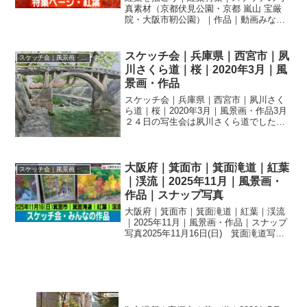
真素材（京都伏見公園・京都 嵐山 宝厳
院・大阪市靭公園）｜作品｜動画みなさ
ん、こんにちは。紅葉特集ページです。
2023年の紅葉の写真と紅葉が描かれた作
品ページを集めてみました。紅葉が描か
スケッチ会｜兵庫県｜西宮市｜夙
スケッチ会｜風景画・作品｜スナップ写真
れた作品ページや動...
川さくら道｜桜｜2020年3月｜風
景画・作品
スケッチ会｜兵庫県｜西宮市｜夙川さく
ら道｜桜｜2020年3月｜風景画・作品3月
２４日の写生会は夙川さくら道でした。
阪神間の桜の名所と云えば、夙川のさく
ら道です。初夏を思わせるような、ぽか
ぽか陽気の中、平日なのに人出がありイ
ーゼルを立てるのも...
大阪府｜箕面市｜箕面滝道｜紅葉
スケッチ会｜風景画・作品｜スナップ写真
｜渓流｜2025年11月｜風景画・
作品｜スナップ写真
大阪府｜箕面市｜箕面滝道｜紅葉｜渓流
｜2025年11月｜風景画・作品｜スナップ
写真2025年11月16日(日) 箕面滝道写生
会は、朝から気持ちよい秋晴れとなり、
駅から滝道へは、ハイキングや散歩の人
達で大変な賑わいでした。紅葉も見頃
で、木の緑...