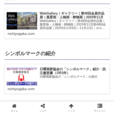
WebGallery｜ギャラリー｜第48回会員作品
展｜風景画・人物画・静物画｜2025年11月
WebGallery｜ギャラリー｜第48回会員作品展｜
風景画・人物画・静物画｜2025年11月第48回会
員作品展｜2025日11月6日～11月11日｜ホルベ
インギャラリー｜の作品をWEBギャラリーでご
nichiyogaka.com
覧いただけますみんなの作品第48回｜日曜...
シンボルマークの紹介
日曜画家協会の「シンボルマーク」紹介・設
立趣意書（1953年）
日曜画家協会の「シンボルマーク」の紹介
nichiyogaka.com
新着記事
ホーム
シェア
トップ
サイドバー