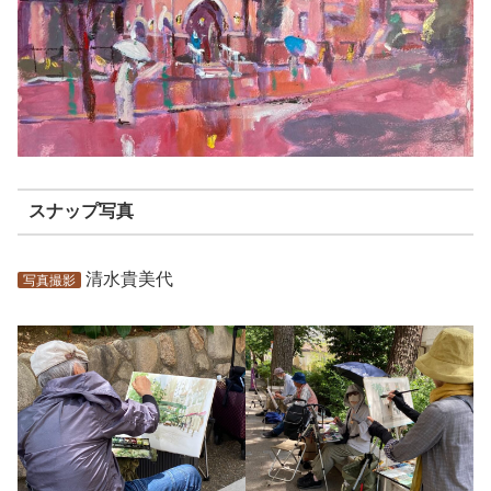
スナップ写真
清水貴美代
写真撮影