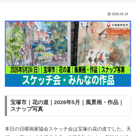
2026.05.24
宝塚市｜花の道｜2026年5月｜風景画・作品｜
スナップ写真
本日の日曜画家協会スケッチ会は宝塚の花の道でした。天