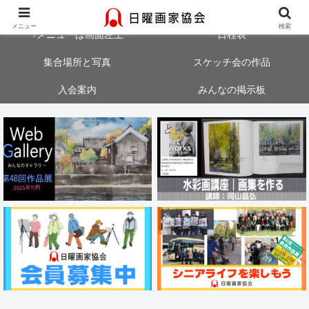
大阪・神戸・奈良・京都でスケッチ会を開催中！気軽にご参加ください
メニュー
検索
↑メニューは画面左上
日程表
集合場所と写真
スケッチ会の作品
入会案内
みんなの掲示板