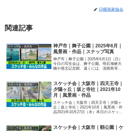
日曜画家協会
関連記事
神戸市｜舞子公園｜2025年6月｜
スケッチ会｜風景画・作品｜スナップ写真
風景画・作品｜スナップ写真
神戸市｜舞子公園｜2025年6月1日（日）
今日の写生会は、舞子公園。明石海峡大
橋や孫文記念館、遠くには、淡路島等
描く場所は、たくさんありました。皆さ
ん、どのように構成するか工夫されてい
ました。今日は、徳島県から4名の体験参
スケッチ会｜大阪市｜四天王寺｜
スケッチ会｜風景画・作品｜スナップ写真
加者があり、会員...
夕陽ヶ丘｜坂と寺社｜2021年10
月｜風景画・作品
スケッチ会｜大阪市｜四天王寺｜夕陽ヶ
丘｜坂と寺社｜2021年10月｜風景画・作
品2021年10月27日（水）本日のスケッチ
会は夕陽ヶ丘でした。無くて七坂と言わ
れる四天王寺の坂や寺社をスケッチしま
した。急遽アドバイザーの変更があり前
スケッチ会｜大阪市｜靱公園｜ケ
スケッチ会｜風景画・作品｜スナップ写真
田氏にお願...