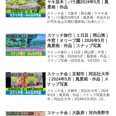
ヤキ並木｜バラ園2019年5月｜風
景画・作品
スケッチ会｜大阪市｜靱公園｜ケヤキ並
木｜バラ園2019年5月｜風景画・作品今日
の写生会は元飛行場跡地に出来たビジネ
ス街のオアシス、家族連れの人達で賑や
かな靭公園でケヤキ並木、バラ園、周辺
のカフェやレストラン等を思い思いの力
スケッチ旅行｜１日目｜岡山県｜
スケッチ会｜風景画・作品｜スナップ写真
作が合評会で並び楽...
牛窓｜オリーブ園｜2026年5月｜
風景画・作品｜スナップ写真
スケッチ旅行｜１日目｜岡山県｜牛窓｜
オリーブ園｜2026年5月｜風景画・作品｜
スナップ写真一泊写生会、5月10日・11
日、一泊二日の写生旅行。43名を乗せた
バスは一路岡山へ1日目牛窓オリーブ園。
朝から雲ひとつない快晴。バスの中での
スケッチ会｜京都市｜同志社大学
スケッチ会｜風景画・作品｜スナップ写真
おしゃべり...
｜2024年5月｜風景画・作品｜ス
ナップ写真
スケッチ会｜京都市｜同志社大学｜2024
年5月｜風景画・作品｜スナップ写真京都
市｜同志社大学｜2024年5月26日（日）
本日は天候に恵まれ、赤煉瓦の美しい同
志社大学のキャンパスで皆さんが腕を奮
いました参加者:46名 体験参加:1名アド
スケッチ会｜大阪府｜河内長野市
スケッチ会｜風景画・作品｜スナップ写真
バイザ...