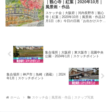
｜観心寺｜紅葉｜2020年10月｜
風景画・作品
スケッチ会｜大阪府｜河内長野市｜観心
寺｜紅葉｜2020年10月｜風景画・作品12
月1日（水）今日の日画「お出かけスケッ
チ会」は、河内長野の観心寺でした。昨
夜の雨、降水確率20％、時々雨の予報に
も関わらず、11人もの日画の猛者が観心
寺に集まり...
集合場所｜大阪府｜東大阪市｜花園中央
公園・2024年1月｜スケッチポイント
集合場所｜神戸市｜魚崎（酒蔵）｜2024
年1月｜スケッチポイント
ホーム
スケッチ会｜風景画・作品｜スナップ写真