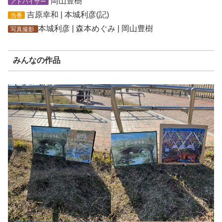
岡山豊樹
アドバイザー
吉原幸和 | 本城利彦(記)
当番
本城利彦 | 森本めぐみ | 岡山豊樹
写真撮影
みんなの作品