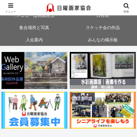
大阪・神戸・奈良・京都でスケッチ会を開催中！気軽にご参加ください
メニュー
検索
↑メニューは画面左上
日程表
集合場所と写真
スケッチ会の作品
入会案内
みんなの掲示板