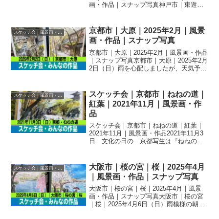
画・作品｜スナップ写真神戸市｜東遊園
地・旧居留地｜2023年10月29日（日）今
日のスケッチ会は神戸旧居留地、心地よ
い秋晴れで多くの方に参加していただき
京都市｜大原｜2025年2月｜風景
スケッチ会｜風景画・作品｜スナップ写真
ました。みな...
画・作品｜スナップ写真
京都市｜大原｜2025年2月｜風景画・作品
｜スナップ写真京都市｜大原｜2025年2月
2日（日）雨を心配しましたが、天気予報
通り回復して、のどかな大原の里山風景
をスケッチ出来ました。バス停から西へ
「寂光院」方面へ向かって各々ポイント
スケッチ会｜京都市｜ねねの道｜
スケッチ会｜風景画・作品｜スナップ写真
を探し、魅...
紅葉｜2021年11月｜風景画・作
品
スケッチ会｜京都市｜ねねの道｜紅葉｜
2021年11月｜風景画・作品2021年11月3
日 文化の日の 京都写生は『ねねの
道』界隈。休みと秋の観光シーズンが重
なって人出は多かった。八坂の五重塔、
高台寺、石塀小路、産寧坂に向う道など
大阪市｜桜の宮｜桜｜2025年4月
スケッチ会｜風景画・作品｜スナップ写真
描き所は沢山あ...
｜風景画・作品｜スナップ写真
大阪市｜桜の宮｜桜｜2025年4月｜風景
画・作品｜スナップ写真大阪市｜桜の宮
｜桜｜2025年4月6日（日）雨模様の朝
で、写生会が開催されるのか心配しまし