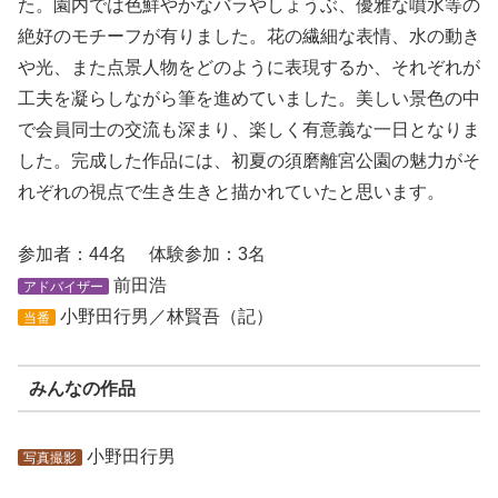
た。園内では色鮮やかなバラやしょうぶ、優雅な噴水等の
絶好のモチーフが有りました。花の繊細な表情、水の動き
や光、また点景人物をどのように表現するか、それぞれが
工夫を凝らしながら筆を進めていました。美しい景色の中
で会員同士の交流も深まり、楽しく有意義な一日となりま
した。完成した作品には、初夏の須磨離宮公園の魅力がそ
れぞれの視点で生き生きと描かれていたと思います。
参加者：44名 体験参加：3名
前田浩
アドバイザー
小野田行男／林賢吾（記）
当番
みんなの作品
小野田行男
写真撮影