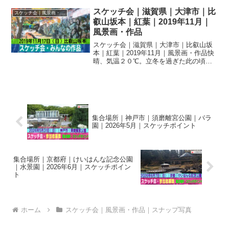
たが、お天気も回復し、桜も満開で、体
験者3名・参加者37名で無事に開催出来て
スケッチ会｜滋賀県｜大津市｜比
スケッチ会｜風景画・作品｜スナップ写真
良かったです...
叡山坂本｜紅葉｜2019年11月｜
風景画・作品
スケッチ会｜滋賀県｜大津市｜比叡山坂
本｜紅葉｜2019年11月｜風景画・作品快
晴、気温２０℃。立冬を過ぎた此の頃に
しては絶好の絵描き日和である。 今日
の写生地、坂本は寺院や神社が多い。参
道の石畳、土塀などが数多く長く続き、
穴太衆積みの石垣は...
集合場所｜神戸市｜須磨離宮公園｜バラ
園｜2026年5月｜スケッチポイント
集合場所｜京都府｜けいはんな記念公園
｜水景園｜2026年6月｜スケッチポイン
ト
ホーム
スケッチ会｜風景画・作品｜スナップ写真