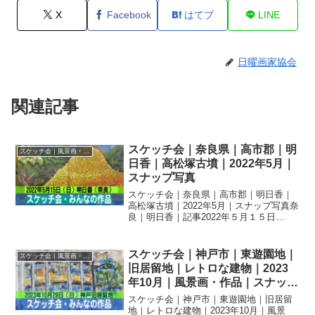
X
Facebook
はてブ
LINE
日曜画家協会
関連記事
スケッチ会｜奈良県｜高市郡｜明
スケッチ会｜風景画・作品｜スナップ写真
日香｜高松塚古墳｜2022年5月｜
スナップ写真
スケッチ会｜奈良県｜高市郡｜明日香｜
高松塚古墳｜2022年5月｜スナップ写真奈
良｜明日香｜記事2022年５月１５日
（日）の日曜画家協会お出かけスケッチ
会は「明日香」でした。古墳マニアには
たまらない髙松古墳がある明日香近辺で
スケッチ会｜神戸市｜東遊園地｜
スケッチ会｜風景画・作品｜スナップ写真
のスケッチでした。...
旧居留地｜レトロな建物｜2023
年10月｜風景画・作品｜スナップ
写真
スケッチ会｜神戸市｜東遊園地｜旧居留
地｜レトロな建物｜2023年10月｜風景