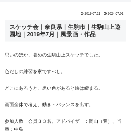
2019.07.21
2024.07.01
スケッチ会｜奈良県｜生駒市｜生駒山上遊
園地｜2019年7月｜風景画・作品
思いのほか、暑めの生駒山上スケッチでした。
色だしの練習を家ですべし。
どこにあろうと、黒い色があると絵は締まる。
画面全体で考え、動き・バランスを出す。
参加人数 会員３３名。アドバイザー：岡山（豊）、当
番：中島