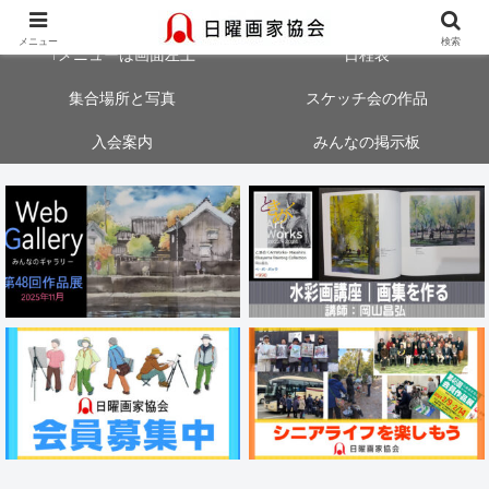
大阪・神戸・奈良・京都でスケッチ会を開催中！気軽にご参加ください
メニュー
検索
↑メニューは画面左上
日程表
集合場所と写真
スケッチ会の作品
入会案内
みんなの掲示板