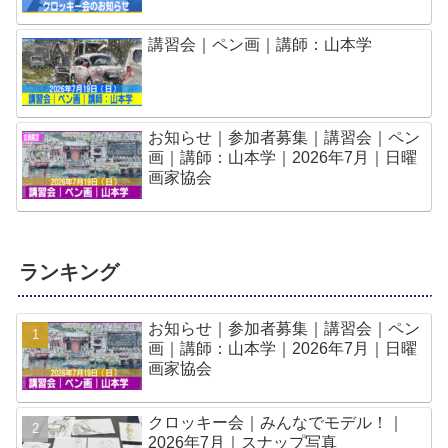
講習会｜ペン画｜講師：山本学
お知らせ｜参加者募集｜講習会｜ペン
画｜講師：山本学｜2026年7月｜日曜
画家協会
ランキング
お知らせ｜参加者募集｜講習会｜ペン
画｜講師：山本学｜2026年7月｜日曜
画家協会
クロッキー会｜みんなでモデル！｜
2026年7月｜スナップ写真