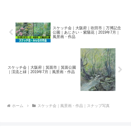
新型コロナウイルス感染予防に伴い、外
出自粛が要請されてから、我々日曜画家
協会も外出自粛を行ってきました。外出
自粛が解除されては...
スケッチ会｜大阪府｜吹田市｜万博記念
公園｜あじさい・紫陽花｜2019年7月｜
風景画・作品
スケッチ会｜大阪府｜箕面市｜箕面公園
｜渓流と緑｜2019年7月｜風景画・作品
ホーム
スケッチ会｜風景画・作品｜スナップ写真