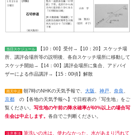
【10：00】受付→【10：20】スケッチ場
当日スケジュール
所、講評会場所等の説明後、各自スケッチ場所に移動して
スケッチ開始→【14：00】講評会場所に集合、アドバイ
ザーによる作品講評→【15：00頃】解散
朝7時のNHKの天気予報で、
大阪
、
神戸
、
奈良
、
雨天中止
京都
の【各地の天気予報へ】で日程表の「写生地」をご
覧ください。
写生地の午前の降水確率が60%以上の場合写
生会は中止します。
各自でご判断ください。
筆洗いの水は、使わなかった、水があまり汚れて
注意事項