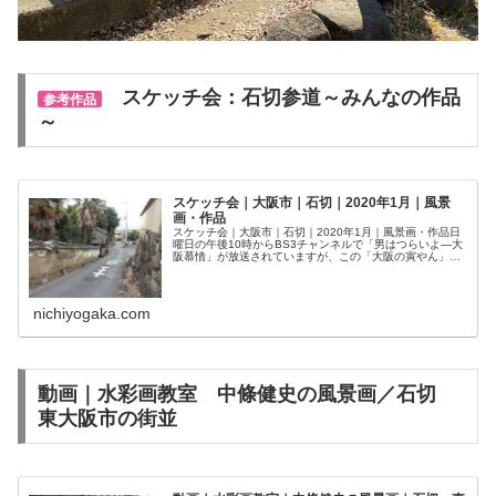
スケッチ会：石切参道～みんなの作品
参考作品
～
スケッチ会｜大阪市｜石切｜2020年1月｜風景
画・作品
スケッチ会｜大阪市｜石切｜2020年1月｜風景画・作品日
曜日の午後10時からBS3チャンネルで「男はつらいよ—大
阪慕情」が放送されていますが、この「大阪の寅やん」の
故郷が石切です。今日の写生会はその石切ですが、今年最
初の屋外写生会で比較的暖...
nichiyogaka.com
動画｜水彩画教室 中條健史の風景画／石切
東大阪市の街並