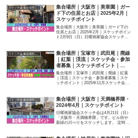
集合場所｜大阪市｜美章園｜ガー
スケッチ会-集合場所・スケッチポイント
ド下の住居とお店｜2025年2月｜
スケッチポイント
集合場所｜大阪市｜美章園｜ガード下の
住居とお店｜2025年2月｜スケッチポイン
ト2月9日（日）日曜画家協会スケッチ会
は「大阪市・美章園（びしょうえん）」
です。集合場所 JR阪和線「美章園駅」
前付近アクセス JR天王寺駅からJR阪和
集合場所｜宝塚市｜武田尾｜廃線
スケッチ会-集合場所・スケッチポイント
線各駅停車...
｜紅葉｜渓流｜スケッチ会・参加
者募集｜スケッチポイント｜
2025年11月
集合場所｜宝塚市｜武田尾｜廃線｜紅葉
｜渓流｜スケッチ会・参加者募集｜スケ
ッチポイント｜2025年11月スケッチ会の
ご案内｜2025年11月23日（日）｜宝塚市
｜武田尾｜廃線｜紅葉お知らせ
（2025.11.09）2025年11月23日（日）
集合場所｜大阪市｜天満橋界隈・
スケッチ会-集合場所・スケッチポイント
｜...
2024年4月｜スケッチポイント
日曜画家協会スケッチ会は4月21日（日）
「大阪市・天満橋界隈」です。ビル街や
新緑の川べりをスケッチします。 定時総
会開催のため、体験参加、会評会はござ
いませんのでご注意ください。