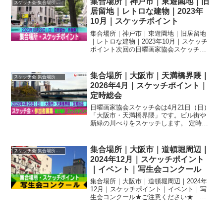
集合場所｜神戸市｜東遊園地｜旧
スケッチ会-集合場所・スケッチポイント
居留地｜レトロな建物｜2023年
10月｜スケッチポイント
集合場所｜神戸市｜東遊園地｜旧居留地
｜レトロな建物｜2023年10月｜スケッチ
ポイント次回の日曜画家協会スケッチ会
は10月29日（日）「神戸旧居留地」で
す。集合場所：JR神戸線 三宮駅（西改札
口）もしくは阪急神戸線 神戸三宮駅（東
集合場所｜大阪市｜天満橋界隈｜
スケッチ会-集合場所・スケッチポイント
改札口） ...
2026年4月｜スケッチポイント｜
定時総会
日曜画家協会スケッチ会は4月21日（日）
「大阪市・天満橋界隈」です。ビル街や
新緑の川べりをスケッチします。 定時総
会開催のため、体験参加、会評会はござ
いませんのでご注意ください。
集合場所｜大阪市｜道頓堀周辺｜
スケッチ会-集合場所・スケッチポイント
2024年12月｜スケッチポイント
｜イベント｜写生会コンクール
集合場所｜大阪市｜道頓堀周辺｜2024年
12月｜スケッチポイント｜イベント｜写
生会コンクール★ご注意ください★ ス
ケッチの集合はいつもより1時間遅い ≪1
１時≫ です会員限定 次回の日曜画家協
会スケッチ会は12月15日（日）「大阪｜