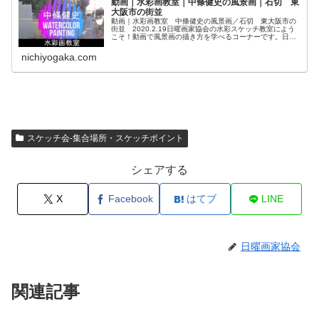
動画｜水彩画教室｜中條健史の風景画｜石切 東
大阪市の街並
動画｜水彩画教室 中條健史の風景画／石切 東大阪市の
街並 2020.2.19日曜画家協会の水彩スケッチ教室によう
こそ！動画で風景画の描き方を学べるコーナーです。日曜
画家協会のスケッチ会に参加してみたいけど、どうやって
風景画を描いていくの？色...
nichiyogaka.com
スケッチ会-集合場所・スケッチポイント
シェアする
X
Facebook
はてブ
LINE
日曜画家協会
関連記事