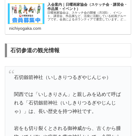
入会案内｜日曜画家協会（スケッチ会・講習会・
作品展・イベント）
日曜画家協会は、スケッチ会の開催（月3回）、イベン
ト、講習会、作品展など、活発に活動している絵画グルー
プです。会員によるボランティアで運営しています。どな
たでもご入会いただけます。初心者の方も大歓迎！体験参
加できます！
nichiyogaka.com
石切参道の観光情報
石切劔箭神社（いしきりつるぎやじんじゃ）
関西では「いしきりさん」と親しみを込めて呼ば
れる「石切劔箭神社（いしきりつるぎやじんじ
ゃ）」は、長い歴史を持つ神社です。
岩をも切り裂くとされる御神威から、古くから腫