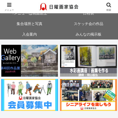
大阪・神戸・奈良・京都でスケッチ会を開催中！気軽にご参加ください
メニュー
検索
↑メニューは画面左上
日程表
集合場所と写真
スケッチ会の作品
入会案内
みんなの掲示板