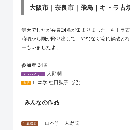
大阪市｜奈良市｜飛鳥｜キトラ古墳｜
曇天でしたが会員24名が集まりました。キトラ
時頃から雨が降り出して、やむなく流れ解散とな
ーもいましたよ。
参加者:24名
大野潤
アドバイザー
山本学|植田弘子（記）
当番
みんなの作品
山本学｜大野潤
写真撮影